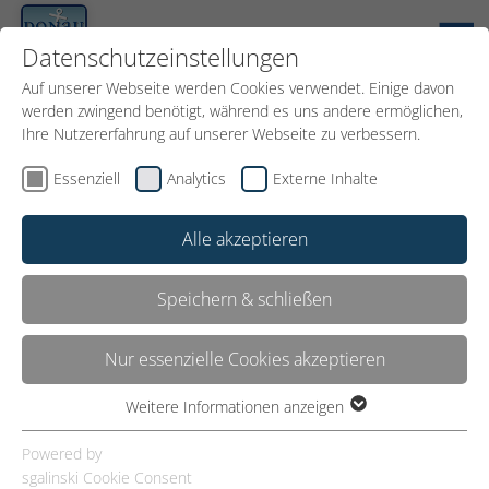
DE
Datenschutzeinstellungen
Auf unserer Webseite werden Cookies verwendet. Einige davon
werden zwingend benötigt, während es uns andere ermöglichen,
Ihre Nutzererfahrung auf unserer Webseite zu verbessern.
Essenziell
Analytics
Externe Inhalte
Externen Inhalt laden
Einstellungen anzeigen
Alle akzeptieren
Speichern & schließen
Nur essenzielle Cookies akzeptieren
Donaustation 32
Weitere Informationen anzeigen
Linz
Essenziell
Essenzielle Cookies werden für grundlegende Funktionen der
Powered by
Webseite benötigt. Dadurch ist gewährleistet, dass die
sgalinski Cookie Consent