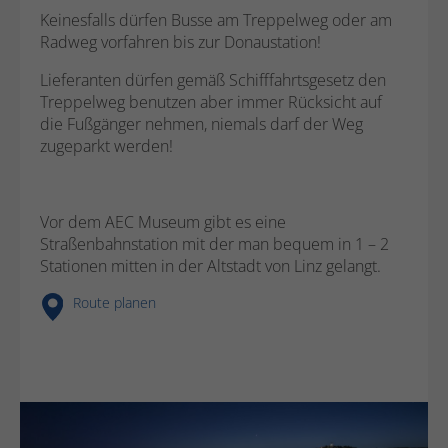
Form.
Keinesfalls dürfen Busse am Treppelweg oder am
Radweg vorfahren bis zur Donaustation!
Name
_gat_UA-44977085-1
Lieferanten dürfen gemäß Schifffahrtsgesetz den
Treppelweg benutzen aber immer Rücksicht auf
Anbieter
Google Analytics
die Fußgänger nehmen, niemals darf der Weg
zugeparkt werden!
Laufzeit
1 Minute
Dies ist ein von Google Analytics gesetztes
Vor dem AEC Museum gibt es eine
Cookie vom Mustertyp, bei dem das
Straßenbahnstation mit der man bequem in 1 – 2
Musterelement auf dem Namen die
Stationen mitten in der Altstadt von Linz gelangt.
eindeutige Identitätsnummer des Kontos
oder der Website enthält, auf das es sich
Zweck
Route planen
bezieht. Es scheint eine Variation des _gat-
Cookies zu sein, das verwendet wird, um
die von Google auf Websites mit hohem
Traffic-Aufkommen aufgezeichnete
Datenmenge zu begrenzen.