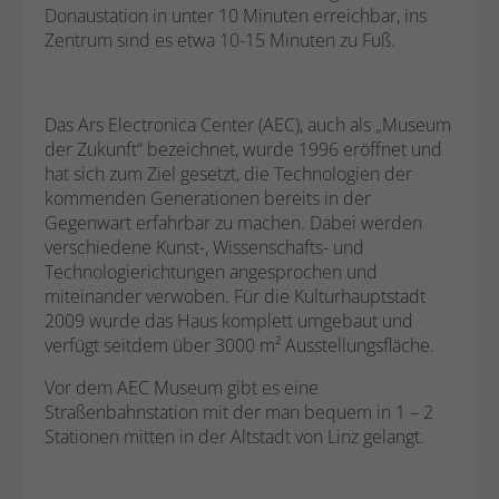
speichern Informationen anonym und
generierte ID, für die historische
Donaustation in unter 10 Minuten erreichbar, ins
Zweck
weisen eine randomly generierte Nummer
Speicherung Ihrer vorgenommen
Zentrum sind es etwa 10-15 Minuten zu Fuß.
zu, um eindeutige Besucher zu
Einstellungen, falls der Webseiten-
identifizieren.
Betreiber dies eingestellt hat.
Das Ars Electronica Center (AEC), auch als „Museum
Name
_gid
der Zukunft“ bezeichnet, wurde 1996 eröffnet und
hat sich zum Ziel gesetzt, die Technologien der
Anbieter
Google Analytics
kommenden Generationen bereits in der
Gegenwart erfahrbar zu machen. Dabei werden
Laufzeit
1 Tag
verschiedene Kunst-, Wissenschafts- und
Technologierichtungen angesprochen und
Dieses Cookie wird von Google Analytics
miteinander verwoben. Für die Kulturhauptstadt
installiert. Das Cookie wird verwendet, um
2009 wurde das Haus komplett umgebaut und
Informationen darüber zu speichern, wie
verfügt seitdem über 3000 m² Ausstellungsfläche.
Besucher eine Website nutzen, und hilft
Vor dem AEC Museum gibt es eine
bei der Erstellung eines Analyseberichts
Zweck
Straßenbahnstation mit der man bequem in 1 – 2
darüber, wie es der Website geht. Die
Stationen mitten in der Altstadt von Linz gelangt.
erhobenen Daten umfassen die Anzahl der
Besucher, die Quelle, aus der sie
stammen, und die Seiten in anonymisierter