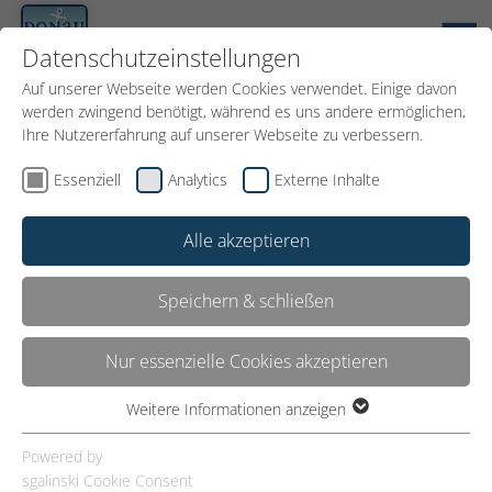
DE
Datenschutzeinstellungen
Auf unserer Webseite werden Cookies verwendet. Einige davon
werden zwingend benötigt, während es uns andere ermöglichen,
Ihre Nutzererfahrung auf unserer Webseite zu verbessern.
Essenziell
Analytics
Externe Inhalte
Alle akzeptieren
Speichern & schließen
Nur essenzielle Cookies akzeptieren
Ausflugsschiffahrt
Weitere Informationen anzeigen
Essenziell
Essenzielle Cookies werden für grundlegende Funktionen der
Powered by
Anbieter Linien­
Webseite benötigt. Dadurch ist gewährleistet, dass die
sgalinski Cookie Consent