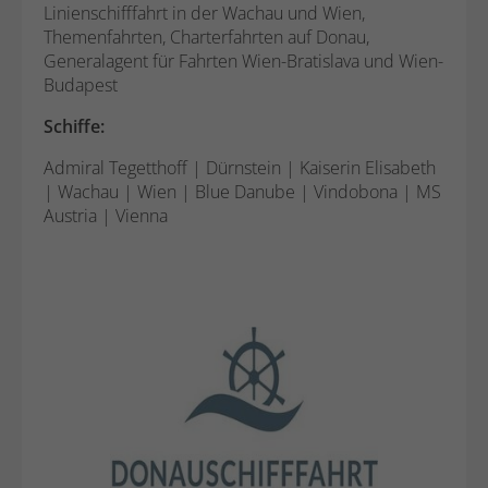
Form.
Linienschifffahrt in der Wachau und Wien,
Themenfahrten, Charterfahrten auf Donau,
Generalagent für Fahrten Wien-Bratislava und Wien-
Name
_gat_UA-44977085-1
Budapest
Schiffe:
Anbieter
Google Analytics
Admiral Tegetthoff | Dürnstein | Kaiserin Elisabeth
Laufzeit
1 Minute
| Wachau | Wien | Blue Danube | Vindobona | MS
Austria | Vienna
Dies ist ein von Google Analytics gesetztes
Cookie vom Mustertyp, bei dem das
Musterelement auf dem Namen die
eindeutige Identitätsnummer des Kontos
oder der Website enthält, auf das es sich
Zweck
bezieht. Es scheint eine Variation des _gat-
Cookies zu sein, das verwendet wird, um
die von Google auf Websites mit hohem
Traffic-Aufkommen aufgezeichnete
Datenmenge zu begrenzen.