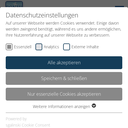
DE
Datenschutzeinstellungen
Auf unserer Webseite werden Cookies verwendet. Einige davon
werden zwingend benötigt, während es uns andere ermöglichen,
Ihre Nutzererfahrung auf unserer Webseite zu verbessern.
Essenziell
Analytics
Externe Inhalte
Alle akzeptieren
Speichern & schließen
Nur essenzielle Cookies akzeptieren
Das Team
Weitere Informationen anzeigen
Essenziell
Essenzielle Cookies werden für grundlegende Funktionen der
Powered by
Webseite benötigt. Dadurch ist gewährleistet, dass die
sgalinski Cookie Consent