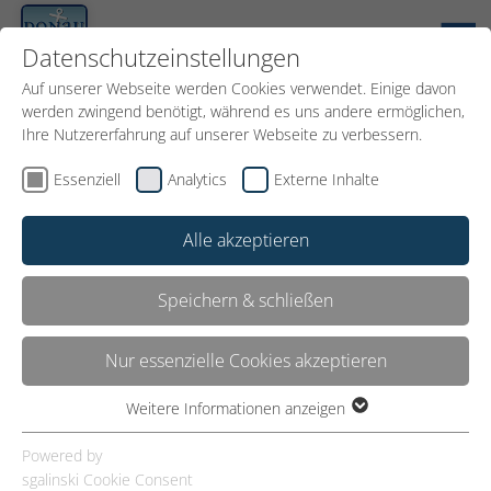
EN
Datenschutzeinstellungen
Auf unserer Webseite werden Cookies verwendet. Einige davon
werden zwingend benötigt, während es uns andere ermöglichen,
Ihre Nutzererfahrung auf unserer Webseite zu verbessern.
Essenziell
Analytics
Externe Inhalte
Alle akzeptieren
Speichern & schließen
Nur essenzielle Cookies akzeptieren
BUDAPEST
Weitere Informationen anzeigen
Essenziell
Essenzielle Cookies werden für grundlegende Funktionen der
Powered by
Webseite benötigt. Dadurch ist gewährleistet, dass die
sgalinski Cookie Consent