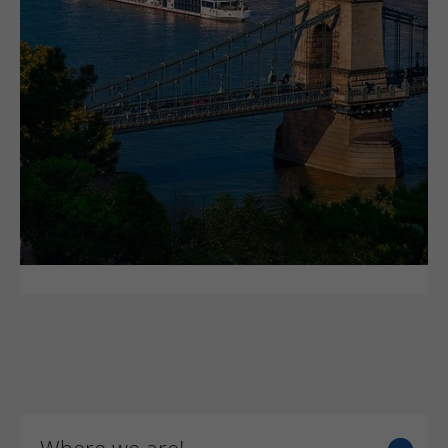
Form.
Name
_gat_UA-44977085-1
Anbieter
Google Analytics
Laufzeit
1 Minute
Dies ist ein von Google Analytics gesetztes
Cookie vom Mustertyp, bei dem das
Musterelement auf dem Namen die
eindeutige Identitätsnummer des Kontos
oder der Website enthält, auf das es sich
Zweck
bezieht. Es scheint eine Variation des _gat-
Cookies zu sein, das verwendet wird, um
die von Google auf Websites mit hohem
Traffic-Aufkommen aufgezeichnete
Datenmenge zu begrenzen.